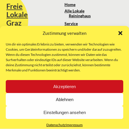
Freie
Home
Alle Lokale
Lokale
Reininghaus
Graz
Service
Standortanalyse
Zustimmung verwalten
Sie erreichen uns unter:
Über uns
+43 664 88 74 75 44
kontakt@freielokale-graz.at
Um dir ein optimales Erlebnis zu bieten, verwenden wir Technologien wie
Impressum
Cookies, um Geräteinformationen zu speichern und/oder darauf zuzugreifen.
AGB
Wenn du diesen Technologien zustimmst, können wir Daten wie das
Website by Rubikon Werbeagentur
Datenschutz
Surfverhalten oder eindeutige IDs auf dieser Website verarbeiten. Wenn du
GmbH
deine Zustimmung nicht erteilst oder zurückziehst, können bestimmte
Merkmale und Funktionen beeinträchtigt werden.
E-Mail
Akzeptieren
Unsere Partner:
Ablehnen
Einstellungen ansehen
Datenschutz
Impressum