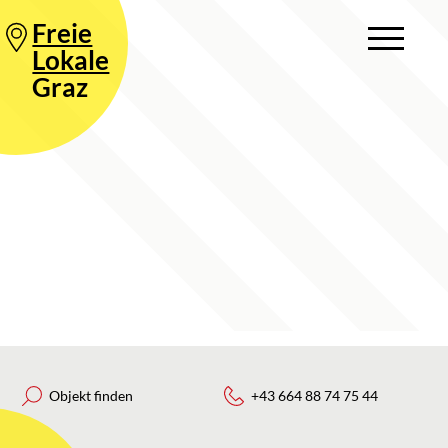
Freie
Lokale
Graz
Objekt finden
+43 664 88 74 75 44