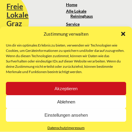
Freie
Home
Alle Lokale
Lokale
Reininghaus
Graz
Service
Standortanalyse
Zustimmung verwalten
Sie erreichen uns unter:
Über uns
+43 664 88 74 75 44
kontakt@freielokale-graz.at
Um dir ein optimales Erlebnis zu bieten, verwenden wir Technologien wie
Impressum
Cookies, um Geräteinformationen zu speichern und/oder darauf zuzugreifen.
AGB
Wenn du diesen Technologien zustimmst, können wir Daten wie das
Website by Rubikon Werbeagentur
Datenschutz
Surfverhalten oder eindeutige IDs auf dieser Website verarbeiten. Wenn du
GmbH
deine Zustimmung nicht erteilst oder zurückziehst, können bestimmte
Merkmale und Funktionen beeinträchtigt werden.
E-Mail
Akzeptieren
Unsere Partner:
Ablehnen
Einstellungen ansehen
Datenschutz
Impressum