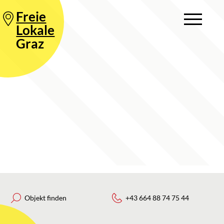
Freie
Lokale
Graz
Objekt finden
+43 664 88 74 75 44