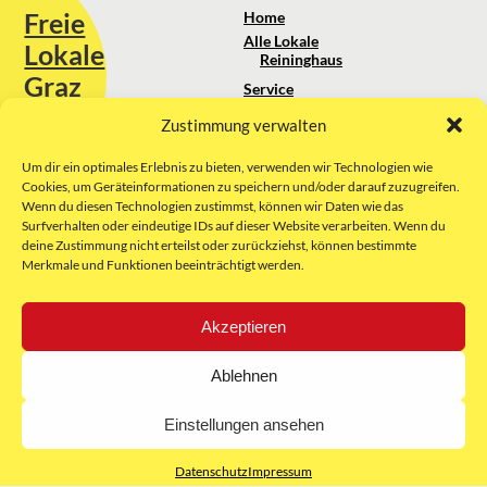
Freie
Home
Alle Lokale
Lokale
Reininghaus
Graz
Service
Standortanalyse
Zustimmung verwalten
Sie erreichen uns unter:
Über uns
+43 664 88 74 75 44
kontakt@freielokale-graz.at
Um dir ein optimales Erlebnis zu bieten, verwenden wir Technologien wie
Impressum
Cookies, um Geräteinformationen zu speichern und/oder darauf zuzugreifen.
AGB
Wenn du diesen Technologien zustimmst, können wir Daten wie das
Website by Rubikon Werbeagentur
Datenschutz
Surfverhalten oder eindeutige IDs auf dieser Website verarbeiten. Wenn du
GmbH
deine Zustimmung nicht erteilst oder zurückziehst, können bestimmte
Merkmale und Funktionen beeinträchtigt werden.
E-Mail
Akzeptieren
Unsere Partner:
Ablehnen
Einstellungen ansehen
Datenschutz
Impressum