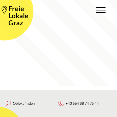
Freie
Lokale
Graz
Objekt finden
+43 664 88 74 75 44