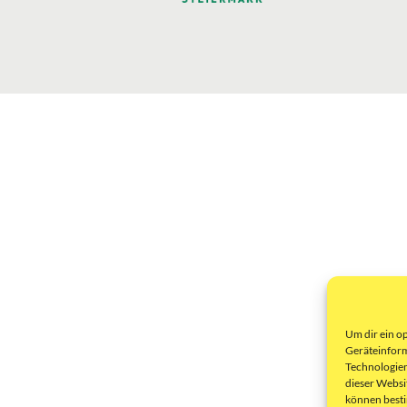
Um dir ein o
Geräteinform
Technologien
dieser Websi
können best