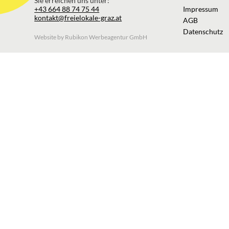
Sie erreichen uns unter:
+43 664 88 74 75 44
Impressum
kontakt@freielokale-graz.at
AGB
Datenschutz
Website by Rubikon Werbeagentur GmbH