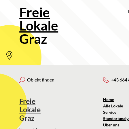
Freie
Lokale
Graz
Objekt finden
+43 664 
Freie
Home
Alle Lokale
Lokale
Service
Graz
Standortanaly
Über uns