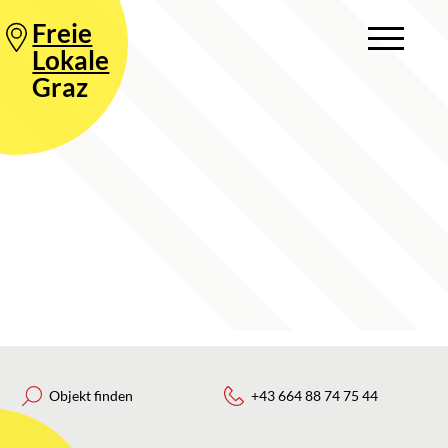
Freie
Lokale
Graz
Objekt finden
+43 664 88 74 75 44