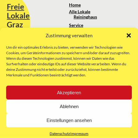
Freie
Home
Alle Lokale
Lokale
Reininghaus
Graz
Service
Standortanalyse
Zustimmung verwalten
Sie erreichen uns unter:
Über uns
+43 664 88 74 75 44
kontakt@freielokale-graz.at
Um dir ein optimales Erlebnis zu bieten, verwenden wir Technologien wie
Impressum
Cookies, um Geräteinformationen zu speichern und/oder darauf zuzugreifen.
AGB
Wenn du diesen Technologien zustimmst, können wir Daten wie das
Website by Rubikon Werbeagentur
Datenschutz
Surfverhalten oder eindeutige IDs auf dieser Website verarbeiten. Wenn du
GmbH
deine Zustimmung nicht erteilst oder zurückziehst, können bestimmte
Merkmale und Funktionen beeinträchtigt werden.
E-Mail
Akzeptieren
Unsere Partner:
Ablehnen
Einstellungen ansehen
Datenschutz
Impressum