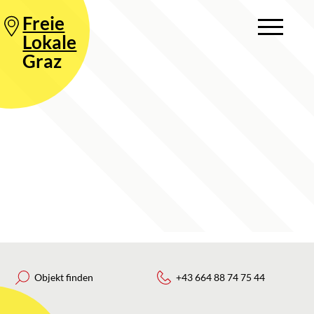
Freie
Lokale
Graz
Objekt finden
+43 664 88 74 75 44