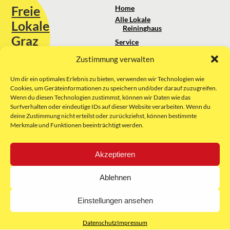
Freie
Home
Alle Lokale
Lokale
Reininghaus
Graz
Service
Standortanalyse
Zustimmung verwalten
Sie erreichen uns unter:
Über uns
+43 664 88 74 75 44
kontakt@freielokale-graz.at
Um dir ein optimales Erlebnis zu bieten, verwenden wir Technologien wie
Impressum
Cookies, um Geräteinformationen zu speichern und/oder darauf zuzugreifen.
AGB
Wenn du diesen Technologien zustimmst, können wir Daten wie das
Website by Rubikon Werbeagentur
Datenschutz
Surfverhalten oder eindeutige IDs auf dieser Website verarbeiten. Wenn du
GmbH
deine Zustimmung nicht erteilst oder zurückziehst, können bestimmte
Merkmale und Funktionen beeinträchtigt werden.
E-Mail
Akzeptieren
Unsere Partner:
Ablehnen
Einstellungen ansehen
Datenschutz
Impressum