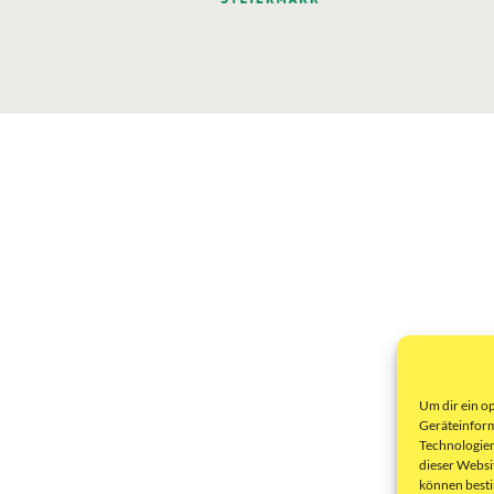
Um dir ein o
Geräteinform
Technologien
dieser Websi
können best