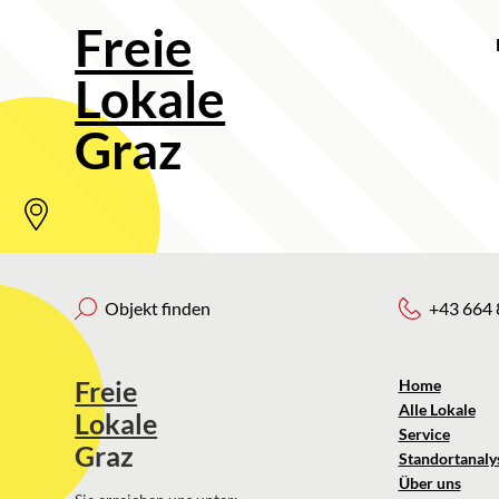
Freie
Lokale
Graz
Objekt finden
+43 664 
Freie
Home
Alle Lokale
Lokale
Service
Graz
Standortanaly
Über uns