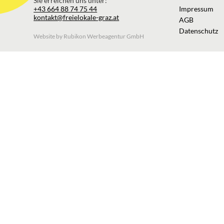
Sie erreichen uns unter:
+43 664 88 74 75 44
Impressum
kontakt@freielokale-graz.at
AGB
Datenschutz
Website by Rubikon Werbeagentur GmbH