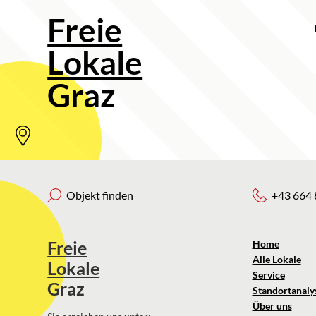
Freie
Lokale
Graz
Objekt finden
+43 664 
Freie
Home
Alle Lokale
Lokale
Service
Graz
Standortanaly
Über uns