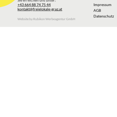
Sie erreichen uns unter:
+43 664 88 74 75 44
Impressum
kontakt@freielokale-graz.at
AGB
Datenschutz
Website by Rubikon Werbeagentur GmbH