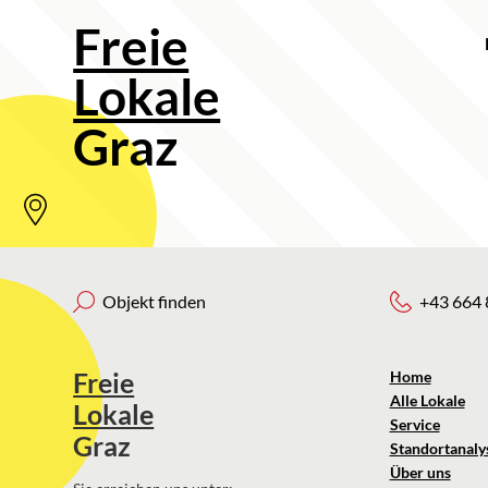
Freie
Lokale
Graz
Objekt finden
+43 664 
Freie
Home
Alle Lokale
Lokale
Service
Graz
Standortanaly
Über uns