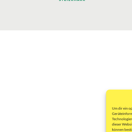
Um dir ein o
Geräteinform
Technologien
dieser Websi
können best