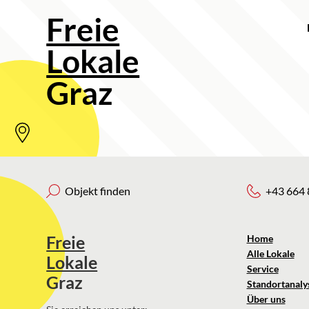
Freie
Lokale
Graz
Objekt finden
+43 664 
Freie
Home
Alle Lokale
Lokale
Service
Graz
Standortanaly
Über uns