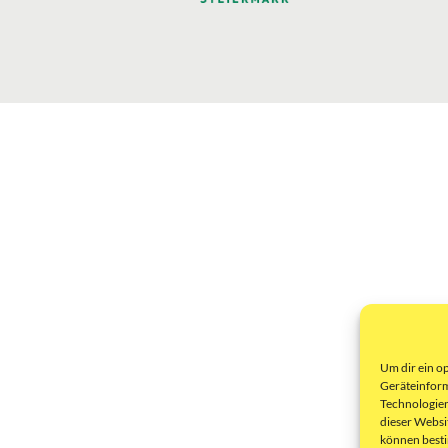
Um dir ein o
Geräteinform
Technologien
dieser Websi
können best