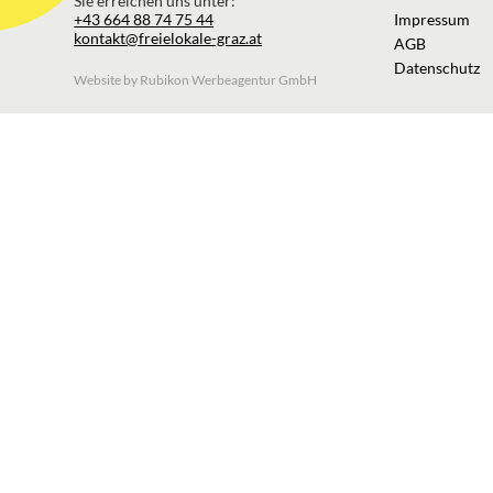
Sie erreichen uns unter:
+43 664 88 74 75 44
Impressum
kontakt@freielokale-graz.at
AGB
Datenschutz
Website by Rubikon Werbeagentur GmbH