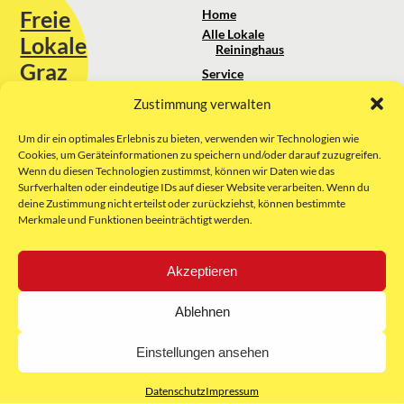
Freie
Home
Alle Lokale
Lokale
Reininghaus
Graz
Service
Standortanalyse
Zustimmung verwalten
Sie erreichen uns unter:
Über uns
+43 664 88 74 75 44
kontakt@freielokale-graz.at
Um dir ein optimales Erlebnis zu bieten, verwenden wir Technologien wie
Impressum
Cookies, um Geräteinformationen zu speichern und/oder darauf zuzugreifen.
AGB
Wenn du diesen Technologien zustimmst, können wir Daten wie das
Website by Rubikon Werbeagentur
Datenschutz
Surfverhalten oder eindeutige IDs auf dieser Website verarbeiten. Wenn du
GmbH
deine Zustimmung nicht erteilst oder zurückziehst, können bestimmte
Merkmale und Funktionen beeinträchtigt werden.
E-Mail
Akzeptieren
Unsere Partner:
Ablehnen
Einstellungen ansehen
Datenschutz
Impressum