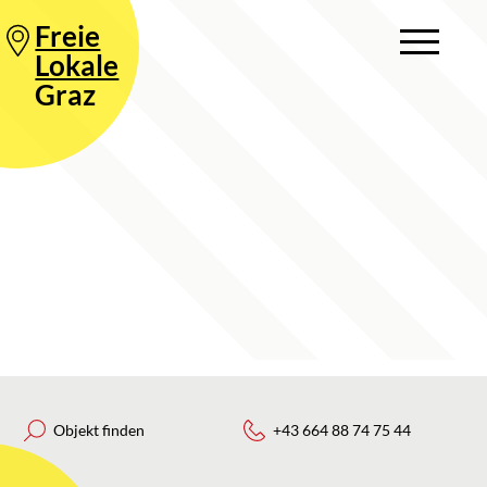
Freie
Lokale
Graz
Objekt finden
+43 664 88 74 75 44