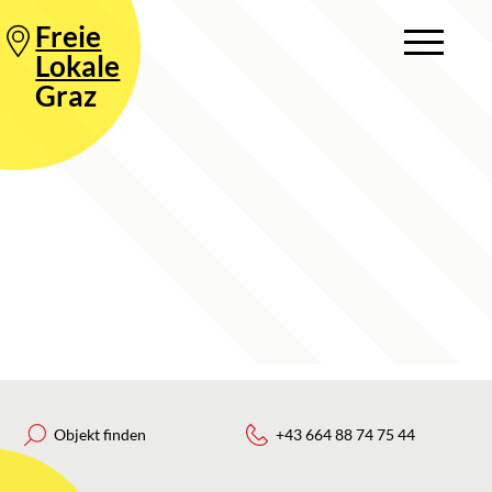
Freie
Lokale
Graz
Objekt finden
+43 664 88 74 75 44