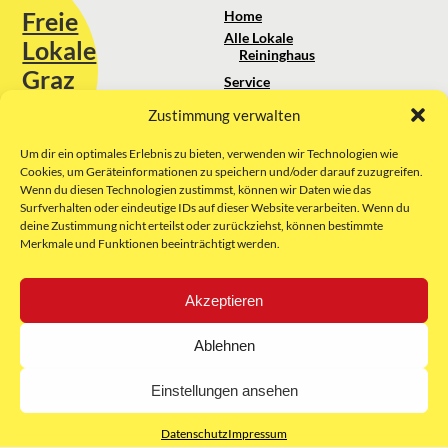
Freie
Home
Alle Lokale
Lokale
Reininghaus
Graz
Service
Standortanalyse
Zustimmung verwalten
Sie erreichen uns unter:
Über uns
+43 664 88 74 75 44
kontakt@freielokale-graz.at
Um dir ein optimales Erlebnis zu bieten, verwenden wir Technologien wie
Impressum
Cookies, um Geräteinformationen zu speichern und/oder darauf zuzugreifen.
AGB
Wenn du diesen Technologien zustimmst, können wir Daten wie das
Website by Rubikon Werbeagentur
Datenschutz
Surfverhalten oder eindeutige IDs auf dieser Website verarbeiten. Wenn du
GmbH
deine Zustimmung nicht erteilst oder zurückziehst, können bestimmte
Merkmale und Funktionen beeinträchtigt werden.
E-Mail
Akzeptieren
Unsere Partner:
Ablehnen
Einstellungen ansehen
Datenschutz
Impressum