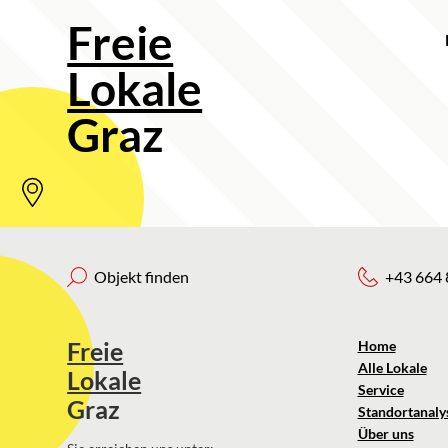
Freie
Lokale
Graz
Objekt finden
+43 664 
Freie
Home
Alle Lokale
Lokale
Service
Graz
Standortanaly
Über uns