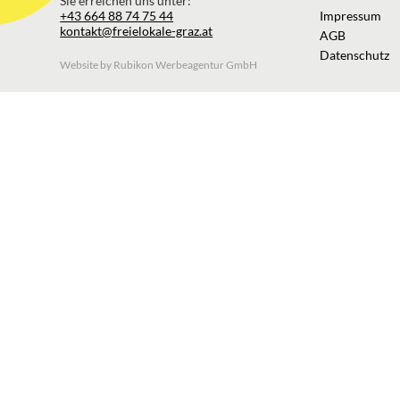
Sie erreichen uns unter:
+43 664 88 74 75 44
Impressum
kontakt@freielokale-graz.at
AGB
Datenschutz
Website by Rubikon Werbeagentur GmbH