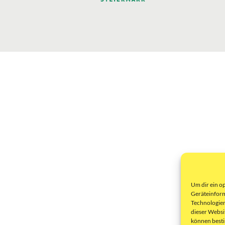
Um dir ein o
Geräteinform
Technologien
dieser Websi
können best