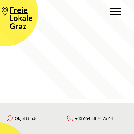
Freie
Lokale
Graz
Objekt finden
+43 664 88 74 75 44