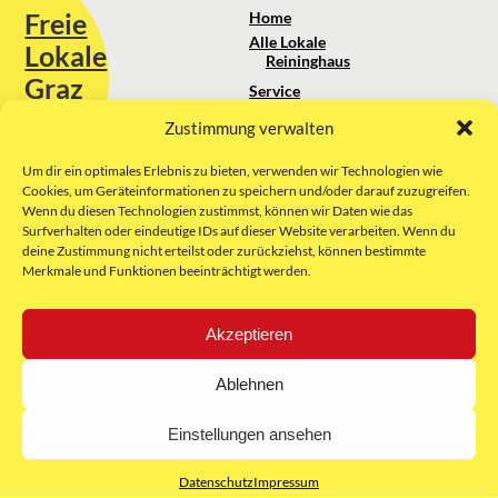
Freie
Home
Alle Lokale
Lokale
Reininghaus
Graz
Service
Standortanalyse
Zustimmung verwalten
Sie erreichen uns unter:
Über uns
+43 664 88 74 75 44
kontakt@freielokale-graz.at
Um dir ein optimales Erlebnis zu bieten, verwenden wir Technologien wie
Impressum
Cookies, um Geräteinformationen zu speichern und/oder darauf zuzugreifen.
AGB
Wenn du diesen Technologien zustimmst, können wir Daten wie das
Website by Rubikon Werbeagentur
Datenschutz
Surfverhalten oder eindeutige IDs auf dieser Website verarbeiten. Wenn du
GmbH
deine Zustimmung nicht erteilst oder zurückziehst, können bestimmte
Merkmale und Funktionen beeinträchtigt werden.
E-Mail
Akzeptieren
Unsere Partner:
Ablehnen
Einstellungen ansehen
Datenschutz
Impressum