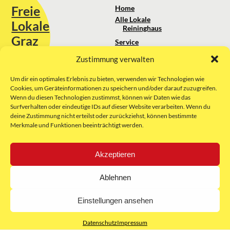
Freie
Home
Alle Lokale
Lokale
Reininghaus
Graz
Service
Standortanalyse
Zustimmung verwalten
Sie erreichen uns unter:
Über uns
+43 664 88 74 75 44
kontakt@freielokale-graz.at
Um dir ein optimales Erlebnis zu bieten, verwenden wir Technologien wie
Impressum
Cookies, um Geräteinformationen zu speichern und/oder darauf zuzugreifen.
AGB
Wenn du diesen Technologien zustimmst, können wir Daten wie das
Website by Rubikon Werbeagentur
Datenschutz
Surfverhalten oder eindeutige IDs auf dieser Website verarbeiten. Wenn du
GmbH
deine Zustimmung nicht erteilst oder zurückziehst, können bestimmte
Merkmale und Funktionen beeinträchtigt werden.
E-Mail
Akzeptieren
Unsere Partner:
Ablehnen
Einstellungen ansehen
Datenschutz
Impressum