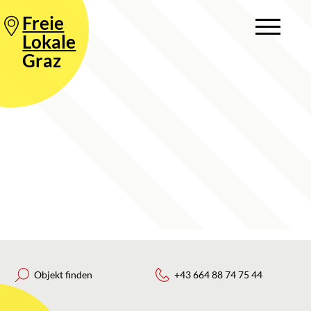
Freie
Lokale
Graz
Objekt finden
+43 664 88 74 75 44