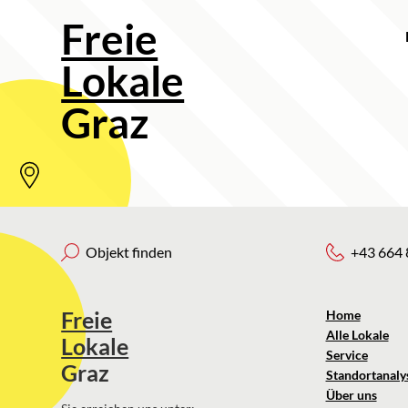
Freie
Lokale
Graz
Objekt finden
+43 664 
Freie
Home
Alle Lokale
Lokale
Service
Graz
Standortanaly
Über uns