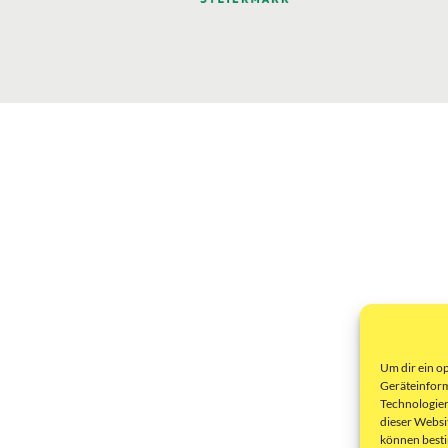
Um dir ein o
Geräteinform
Technologien
dieser Websi
können best