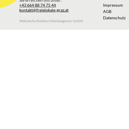
Sie erreichen uns unter:
+43 664 88 74 75 44
Impressum
kontakt@freielokale-graz.at
AGB
Datenschutz
Website by Rubikon Werbeagentur GmbH