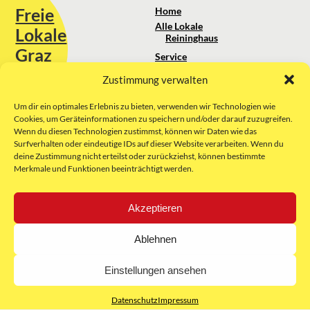
Freie
Home
Alle Lokale
Lokale
Reininghaus
Graz
Service
Standortanalyse
Zustimmung verwalten
Sie erreichen uns unter:
Über uns
+43 664 88 74 75 44
kontakt@freielokale-graz.at
Um dir ein optimales Erlebnis zu bieten, verwenden wir Technologien wie
Impressum
Cookies, um Geräteinformationen zu speichern und/oder darauf zuzugreifen.
AGB
Wenn du diesen Technologien zustimmst, können wir Daten wie das
Website by Rubikon Werbeagentur
Datenschutz
Surfverhalten oder eindeutige IDs auf dieser Website verarbeiten. Wenn du
GmbH
deine Zustimmung nicht erteilst oder zurückziehst, können bestimmte
Merkmale und Funktionen beeinträchtigt werden.
E-Mail
Akzeptieren
Unsere Partner:
Ablehnen
Einstellungen ansehen
Datenschutz
Impressum