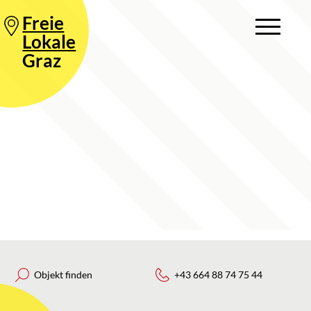
Freie
Lokale
Graz
Objekt finden
+43 664 88 74 75 44