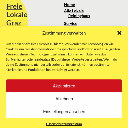
Freie
Home
Alle Lokale
Lokale
Reininghaus
Graz
Service
Standortanalyse
Zustimmung verwalten
Sie erreichen uns unter:
Über uns
+43 664 88 74 75 44
kontakt@freielokale-graz.at
Um dir ein optimales Erlebnis zu bieten, verwenden wir Technologien wie
Impressum
Cookies, um Geräteinformationen zu speichern und/oder darauf zuzugreifen.
AGB
Wenn du diesen Technologien zustimmst, können wir Daten wie das
Website by Rubikon Werbeagentur
Datenschutz
Surfverhalten oder eindeutige IDs auf dieser Website verarbeiten. Wenn du
GmbH
deine Zustimmung nicht erteilst oder zurückziehst, können bestimmte
Merkmale und Funktionen beeinträchtigt werden.
E-Mail
Akzeptieren
Unsere Partner:
Ablehnen
Einstellungen ansehen
Datenschutz
Impressum