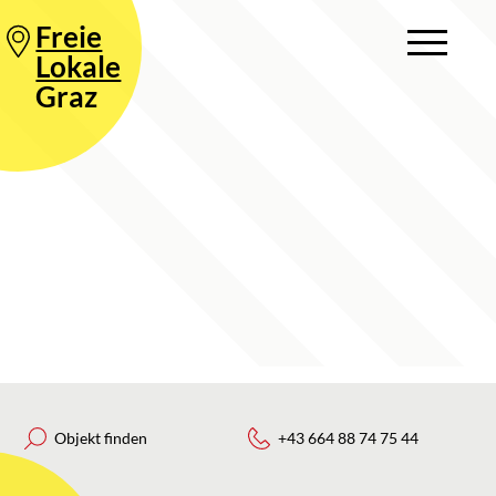
Freie
Lokale
Graz
Objekt finden
+43 664 88 74 75 44