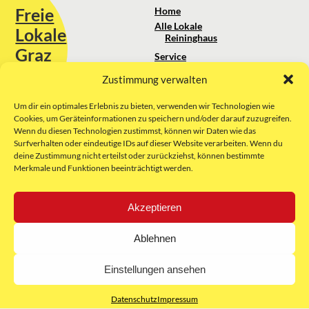
Freie
Home
Alle Lokale
Lokale
Reininghaus
Graz
Service
Standortanalyse
Zustimmung verwalten
Sie erreichen uns unter:
Über uns
+43 664 88 74 75 44
kontakt@freielokale-graz.at
Um dir ein optimales Erlebnis zu bieten, verwenden wir Technologien wie
Impressum
Cookies, um Geräteinformationen zu speichern und/oder darauf zuzugreifen.
AGB
Wenn du diesen Technologien zustimmst, können wir Daten wie das
Website by Rubikon Werbeagentur
Datenschutz
Surfverhalten oder eindeutige IDs auf dieser Website verarbeiten. Wenn du
GmbH
deine Zustimmung nicht erteilst oder zurückziehst, können bestimmte
Merkmale und Funktionen beeinträchtigt werden.
E-Mail
Akzeptieren
Unsere Partner:
Ablehnen
Einstellungen ansehen
Datenschutz
Impressum