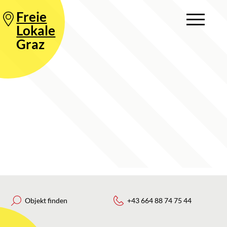
Freie
Lokale
Graz
Objekt finden
+43 664 88 74 75 44