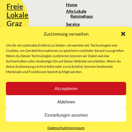
Freie
Home
Alle Lokale
Lokale
Reininghaus
Graz
Service
Standortanalyse
Zustimmung verwalten
Sie erreichen uns unter:
Über uns
+43 664 88 74 75 44
kontakt@freielokale-graz.at
Um dir ein optimales Erlebnis zu bieten, verwenden wir Technologien wie
Impressum
Cookies, um Geräteinformationen zu speichern und/oder darauf zuzugreifen.
AGB
Wenn du diesen Technologien zustimmst, können wir Daten wie das
Website by Rubikon Werbeagentur
Datenschutz
Surfverhalten oder eindeutige IDs auf dieser Website verarbeiten. Wenn du
GmbH
deine Zustimmung nicht erteilst oder zurückziehst, können bestimmte
Merkmale und Funktionen beeinträchtigt werden.
E-Mail
Akzeptieren
Unsere Partner:
Ablehnen
Einstellungen ansehen
Datenschutz
Impressum