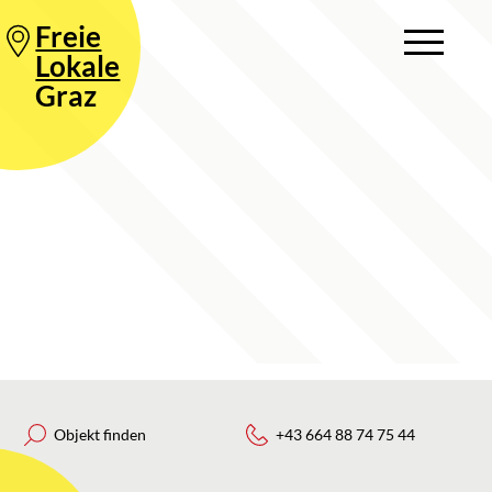
Freie
Lokale
Graz
Objekt finden
+43 664 88 74 75 44