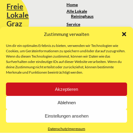
Freie
Home
Alle Lokale
Lokale
Reininghaus
Graz
Service
Standortanalyse
Zustimmung verwalten
Sie erreichen uns unter:
Über uns
+43 664 88 74 75 44
kontakt@freielokale-graz.at
Um dir ein optimales Erlebnis zu bieten, verwenden wir Technologien wie
Impressum
Cookies, um Geräteinformationen zu speichern und/oder darauf zuzugreifen.
AGB
Wenn du diesen Technologien zustimmst, können wir Daten wie das
Website by Rubikon Werbeagentur
Datenschutz
Surfverhalten oder eindeutige IDs auf dieser Website verarbeiten. Wenn du
GmbH
deine Zustimmung nicht erteilst oder zurückziehst, können bestimmte
Merkmale und Funktionen beeinträchtigt werden.
E-Mail
Akzeptieren
Unsere Partner:
Ablehnen
Einstellungen ansehen
Datenschutz
Impressum