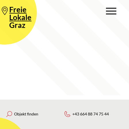
Freie
Lokale
Graz
Objekt finden
+43 664 88 74 75 44