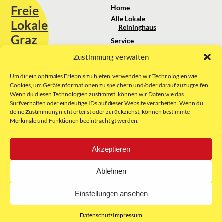
Freie
Home
Alle Lokale
Lokale
Reininghaus
Graz
Service
Standortanalyse
Zustimmung verwalten
Sie erreichen uns unter:
Über uns
+43 664 88 74 75 44
kontakt@freielokale-graz.at
Um dir ein optimales Erlebnis zu bieten, verwenden wir Technologien wie
Impressum
Cookies, um Geräteinformationen zu speichern und/oder darauf zuzugreifen.
AGB
Wenn du diesen Technologien zustimmst, können wir Daten wie das
Website by Rubikon Werbeagentur
Datenschutz
Surfverhalten oder eindeutige IDs auf dieser Website verarbeiten. Wenn du
GmbH
deine Zustimmung nicht erteilst oder zurückziehst, können bestimmte
Merkmale und Funktionen beeinträchtigt werden.
E-Mail
Akzeptieren
Unsere Partner:
Ablehnen
Einstellungen ansehen
Datenschutz
Impressum