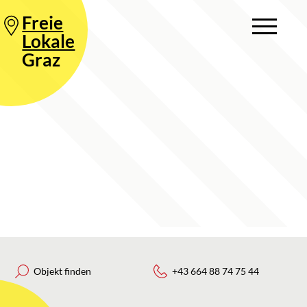
Freie
Lokale
Graz
Objekt finden
+43 664 88 74 75 44