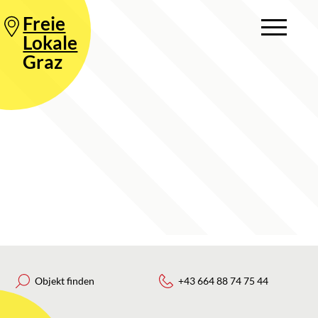
Freie
Lokale
Graz
Objekt finden
+43 664 88 74 75 44