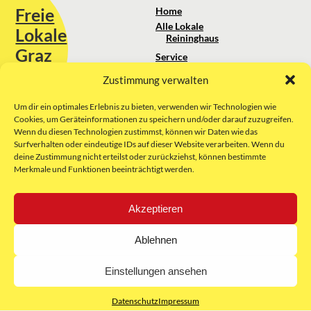
Freie
Home
Alle Lokale
Lokale
Reininghaus
Graz
Service
Standortanalyse
Zustimmung verwalten
Sie erreichen uns unter:
Über uns
+43 664 88 74 75 44
kontakt@freielokale-graz.at
Um dir ein optimales Erlebnis zu bieten, verwenden wir Technologien wie
Impressum
Cookies, um Geräteinformationen zu speichern und/oder darauf zuzugreifen.
AGB
Wenn du diesen Technologien zustimmst, können wir Daten wie das
Website by Rubikon Werbeagentur
Datenschutz
Surfverhalten oder eindeutige IDs auf dieser Website verarbeiten. Wenn du
GmbH
deine Zustimmung nicht erteilst oder zurückziehst, können bestimmte
Merkmale und Funktionen beeinträchtigt werden.
E-Mail
Akzeptieren
Unsere Partner:
Ablehnen
Einstellungen ansehen
Datenschutz
Impressum