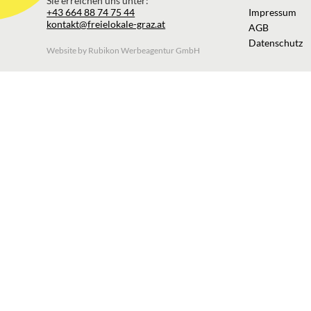
Sie erreichen uns unter:
+43 664 88 74 75 44
Impressum
kontakt@freielokale-graz.at
AGB
Datenschutz
Website by Rubikon Werbeagentur GmbH