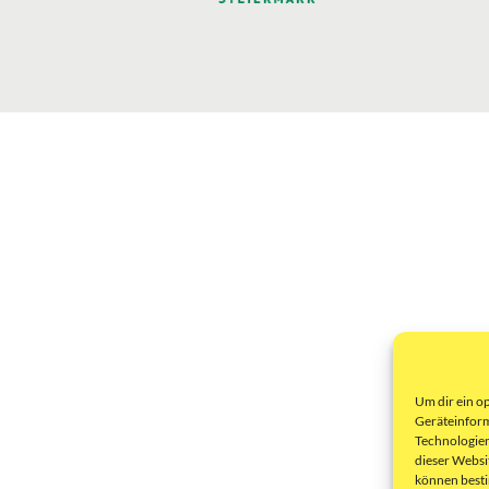
Um dir ein o
Geräteinform
Technologien
dieser Websi
können best