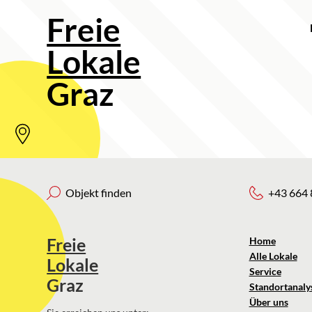
Freie
Lokale
Graz
Objekt finden
+43 664 
Freie
Home
Alle Lokale
Lokale
Service
Graz
Standortanaly
Über uns