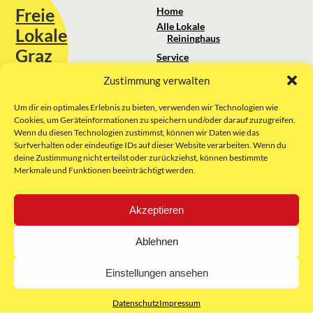
Freie
Home
Alle Lokale
Lokale
Reininghaus
Graz
Service
Standortanalyse
Zustimmung verwalten
Sie erreichen uns unter:
Über uns
+43 664 88 74 75 44
kontakt@freielokale-graz.at
Um dir ein optimales Erlebnis zu bieten, verwenden wir Technologien wie
Impressum
Cookies, um Geräteinformationen zu speichern und/oder darauf zuzugreifen.
AGB
Wenn du diesen Technologien zustimmst, können wir Daten wie das
Website by Rubikon Werbeagentur
Datenschutz
Surfverhalten oder eindeutige IDs auf dieser Website verarbeiten. Wenn du
GmbH
deine Zustimmung nicht erteilst oder zurückziehst, können bestimmte
Merkmale und Funktionen beeinträchtigt werden.
E-Mail
Akzeptieren
Unsere Partner:
Ablehnen
Einstellungen ansehen
Datenschutz
Impressum