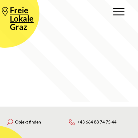
Freie
Lokale
Graz
Objekt finden
+43 664 88 74 75 44