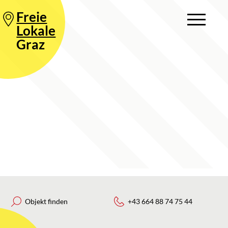
Freie
Lokale
Graz
Objekt finden
+43 664 88 74 75 44