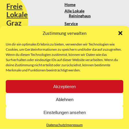
Freie
Home
Alle Lokale
Lokale
Reininghaus
Graz
Service
Standortanalyse
Zustimmung verwalten
Sie erreichen uns unter:
Über uns
+43 664 88 74 75 44
kontakt@freielokale-graz.at
Um dir ein optimales Erlebnis zu bieten, verwenden wir Technologien wie
Impressum
Cookies, um Geräteinformationen zu speichern und/oder darauf zuzugreifen.
AGB
Wenn du diesen Technologien zustimmst, können wir Daten wie das
Website by Rubikon Werbeagentur
Datenschutz
Surfverhalten oder eindeutige IDs auf dieser Website verarbeiten. Wenn du
GmbH
deine Zustimmung nicht erteilst oder zurückziehst, können bestimmte
Merkmale und Funktionen beeinträchtigt werden.
E-Mail
Akzeptieren
Unsere Partner:
Ablehnen
Einstellungen ansehen
Datenschutz
Impressum