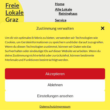
Freie
Home
Alle Lokale
Lokale
Reininghaus
Graz
Service
Standortanalyse
Zustimmung verwalten
Sie erreichen uns unter:
Über uns
+43 664 88 74 75 44
kontakt@freielokale-graz.at
Um dir ein optimales Erlebnis zu bieten, verwenden wir Technologien wie
Impressum
Cookies, um Geräteinformationen zu speichern und/oder darauf zuzugreifen.
AGB
Wenn du diesen Technologien zustimmst, können wir Daten wie das
Website by Rubikon Werbeagentur
Datenschutz
Surfverhalten oder eindeutige IDs auf dieser Website verarbeiten. Wenn du
GmbH
deine Zustimmung nicht erteilst oder zurückziehst, können bestimmte
Merkmale und Funktionen beeinträchtigt werden.
E-Mail
Akzeptieren
Unsere Partner:
Ablehnen
Einstellungen ansehen
Datenschutz
Impressum