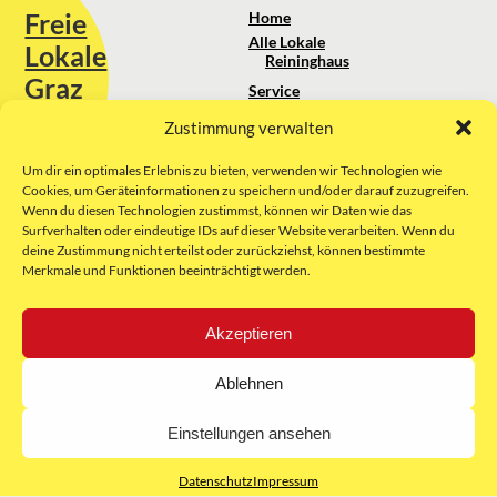
Freie
Home
Alle Lokale
Lokale
Reininghaus
Graz
Service
Standortanalyse
Zustimmung verwalten
Sie erreichen uns unter:
Über uns
+43 664 88 74 75 44
kontakt@freielokale-graz.at
Um dir ein optimales Erlebnis zu bieten, verwenden wir Technologien wie
Impressum
Cookies, um Geräteinformationen zu speichern und/oder darauf zuzugreifen.
AGB
Wenn du diesen Technologien zustimmst, können wir Daten wie das
Website by Rubikon Werbeagentur
Datenschutz
Surfverhalten oder eindeutige IDs auf dieser Website verarbeiten. Wenn du
GmbH
deine Zustimmung nicht erteilst oder zurückziehst, können bestimmte
Merkmale und Funktionen beeinträchtigt werden.
E-Mail
Akzeptieren
Unsere Partner:
Ablehnen
Einstellungen ansehen
Datenschutz
Impressum