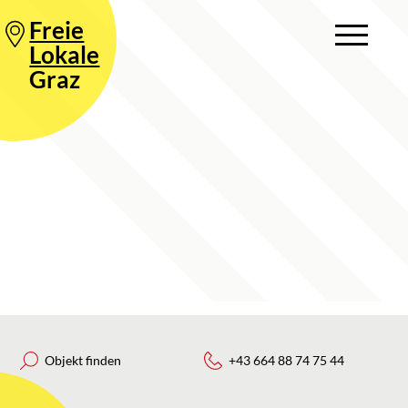
Freie
Lokale
Graz
Objekt finden
+43 664 88 74 75 44