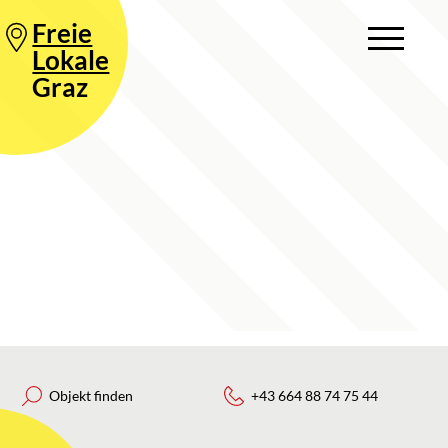
Freie
Lokale
Graz
Objekt finden
+43 664 88 74 75 44