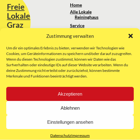
Freie
Home
Alle Lokale
Lokale
Reininghaus
Graz
Service
Standortanalyse
Zustimmung verwalten
Sie erreichen uns unter:
Über uns
+43 664 88 74 75 44
kontakt@freielokale-graz.at
Um dir ein optimales Erlebnis zu bieten, verwenden wir Technologien wie
Impressum
Cookies, um Geräteinformationen zu speichern und/oder darauf zuzugreifen.
AGB
Wenn du diesen Technologien zustimmst, können wir Daten wie das
Website by Rubikon Werbeagentur
Datenschutz
Surfverhalten oder eindeutige IDs auf dieser Website verarbeiten. Wenn du
GmbH
deine Zustimmung nicht erteilst oder zurückziehst, können bestimmte
Merkmale und Funktionen beeinträchtigt werden.
E-Mail
Akzeptieren
Unsere Partner:
Ablehnen
Einstellungen ansehen
Datenschutz
Impressum