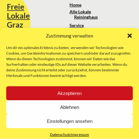
Freie
Home
Alle Lokale
Lokale
Reininghaus
Graz
Service
Standortanalyse
Zustimmung verwalten
Sie erreichen uns unter:
Über uns
+43 664 88 74 75 44
kontakt@freielokale-graz.at
Um dir ein optimales Erlebnis zu bieten, verwenden wir Technologien wie
Impressum
Cookies, um Geräteinformationen zu speichern und/oder darauf zuzugreifen.
AGB
Wenn du diesen Technologien zustimmst, können wir Daten wie das
Website by Rubikon Werbeagentur
Datenschutz
Surfverhalten oder eindeutige IDs auf dieser Website verarbeiten. Wenn du
GmbH
deine Zustimmung nicht erteilst oder zurückziehst, können bestimmte
Merkmale und Funktionen beeinträchtigt werden.
E-Mail
Akzeptieren
Unsere Partner:
Ablehnen
Einstellungen ansehen
Datenschutz
Impressum