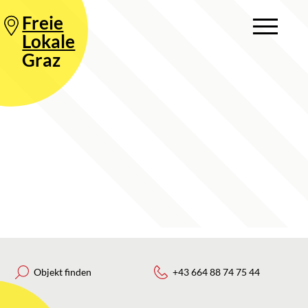
Freie
Lokale
Graz
Objekt finden
+43 664 88 74 75 44