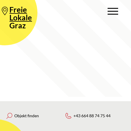
Freie
Lokale
Graz
Objekt finden
+43 664 88 74 75 44