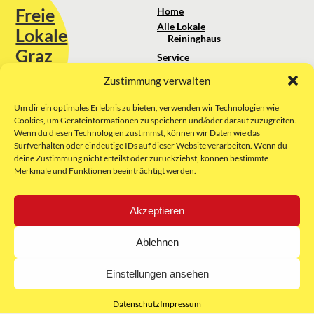
Freie
Home
Alle Lokale
Lokale
Reininghaus
Graz
Service
Standortanalyse
Zustimmung verwalten
Sie erreichen uns unter:
Über uns
+43 664 88 74 75 44
kontakt@freielokale-graz.at
Um dir ein optimales Erlebnis zu bieten, verwenden wir Technologien wie
Impressum
Cookies, um Geräteinformationen zu speichern und/oder darauf zuzugreifen.
AGB
Wenn du diesen Technologien zustimmst, können wir Daten wie das
Website by Rubikon Werbeagentur
Datenschutz
Surfverhalten oder eindeutige IDs auf dieser Website verarbeiten. Wenn du
GmbH
deine Zustimmung nicht erteilst oder zurückziehst, können bestimmte
Merkmale und Funktionen beeinträchtigt werden.
E-Mail
Akzeptieren
Unsere Partner:
Ablehnen
Einstellungen ansehen
Datenschutz
Impressum