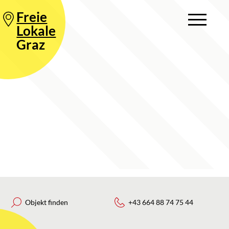
Freie
Lokale
Graz
Objekt finden
+43 664 88 74 75 44