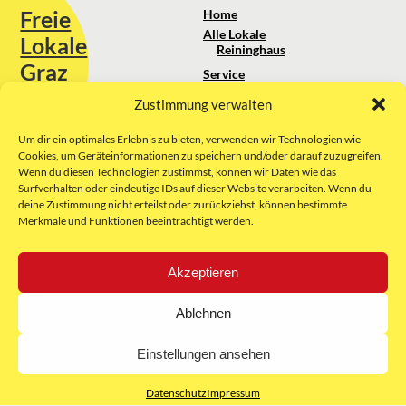
Freie
Home
Alle Lokale
Lokale
Reininghaus
Graz
Service
Standortanalyse
Zustimmung verwalten
Sie erreichen uns unter:
Über uns
+43 664 88 74 75 44
kontakt@freielokale-graz.at
Um dir ein optimales Erlebnis zu bieten, verwenden wir Technologien wie
Impressum
Cookies, um Geräteinformationen zu speichern und/oder darauf zuzugreifen.
AGB
Wenn du diesen Technologien zustimmst, können wir Daten wie das
Website by Rubikon Werbeagentur
Datenschutz
Surfverhalten oder eindeutige IDs auf dieser Website verarbeiten. Wenn du
GmbH
deine Zustimmung nicht erteilst oder zurückziehst, können bestimmte
Merkmale und Funktionen beeinträchtigt werden.
E-Mail
Akzeptieren
Unsere Partner:
Ablehnen
Einstellungen ansehen
Datenschutz
Impressum