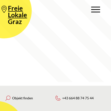
Freie
Lokale
Graz
Objekt finden
+43 664 88 74 75 44