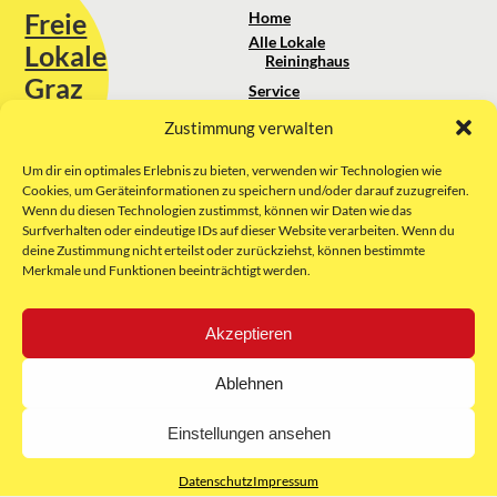
Freie
Home
Alle Lokale
Lokale
Reininghaus
Graz
Service
Standortanalyse
Zustimmung verwalten
Sie erreichen uns unter:
Über uns
+43 664 88 74 75 44
kontakt@freielokale-graz.at
Um dir ein optimales Erlebnis zu bieten, verwenden wir Technologien wie
Impressum
Cookies, um Geräteinformationen zu speichern und/oder darauf zuzugreifen.
AGB
Wenn du diesen Technologien zustimmst, können wir Daten wie das
Website by Rubikon Werbeagentur
Datenschutz
Surfverhalten oder eindeutige IDs auf dieser Website verarbeiten. Wenn du
GmbH
deine Zustimmung nicht erteilst oder zurückziehst, können bestimmte
Merkmale und Funktionen beeinträchtigt werden.
E-Mail
Akzeptieren
Unsere Partner:
Ablehnen
Einstellungen ansehen
Datenschutz
Impressum