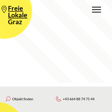
Freie
Lokale
Graz
Objekt finden
+43 664 88 74 75 44