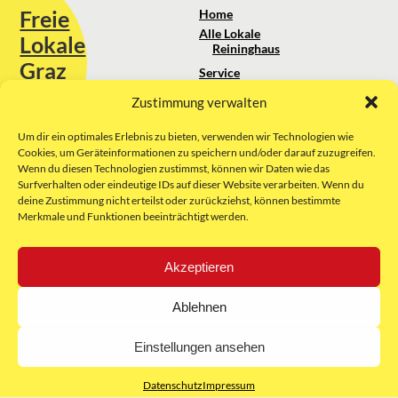
Freie
Home
Alle Lokale
Lokale
Reininghaus
Graz
Service
Standortanalyse
Zustimmung verwalten
Sie erreichen uns unter:
Über uns
+43 664 88 74 75 44
kontakt@freielokale-graz.at
Um dir ein optimales Erlebnis zu bieten, verwenden wir Technologien wie
Impressum
Cookies, um Geräteinformationen zu speichern und/oder darauf zuzugreifen.
AGB
Wenn du diesen Technologien zustimmst, können wir Daten wie das
Website by Rubikon Werbeagentur
Datenschutz
Surfverhalten oder eindeutige IDs auf dieser Website verarbeiten. Wenn du
GmbH
deine Zustimmung nicht erteilst oder zurückziehst, können bestimmte
Merkmale und Funktionen beeinträchtigt werden.
E-Mail
Akzeptieren
Unsere Partner:
Ablehnen
Einstellungen ansehen
Datenschutz
Impressum