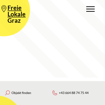
Freie
Lokale
Graz
Objekt finden
+43 664 88 74 75 44