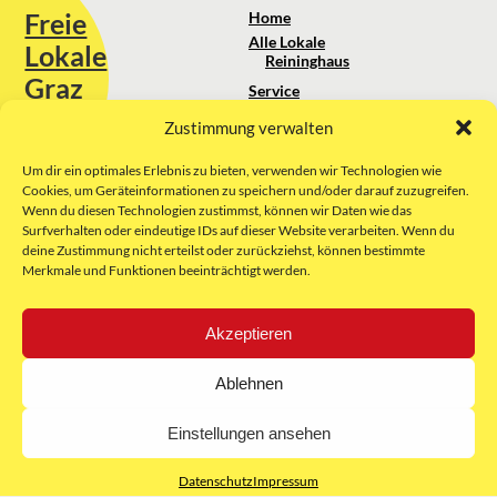
Freie
Home
Alle Lokale
Lokale
Reininghaus
Graz
Service
Standortanalyse
Zustimmung verwalten
Sie erreichen uns unter:
Über uns
+43 664 88 74 75 44
kontakt@freielokale-graz.at
Um dir ein optimales Erlebnis zu bieten, verwenden wir Technologien wie
Impressum
Cookies, um Geräteinformationen zu speichern und/oder darauf zuzugreifen.
AGB
Wenn du diesen Technologien zustimmst, können wir Daten wie das
Website by Rubikon Werbeagentur
Datenschutz
Surfverhalten oder eindeutige IDs auf dieser Website verarbeiten. Wenn du
GmbH
deine Zustimmung nicht erteilst oder zurückziehst, können bestimmte
Merkmale und Funktionen beeinträchtigt werden.
E-Mail
Akzeptieren
Unsere Partner:
Ablehnen
Einstellungen ansehen
Datenschutz
Impressum