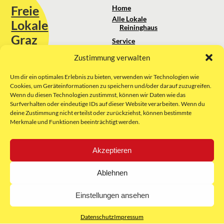
Freie
Home
Alle Lokale
Lokale
Reininghaus
Graz
Service
Standortanalyse
Zustimmung verwalten
Sie erreichen uns unter:
Über uns
+43 664 88 74 75 44
kontakt@freielokale-graz.at
Um dir ein optimales Erlebnis zu bieten, verwenden wir Technologien wie
Impressum
Cookies, um Geräteinformationen zu speichern und/oder darauf zuzugreifen.
AGB
Wenn du diesen Technologien zustimmst, können wir Daten wie das
Website by Rubikon Werbeagentur
Datenschutz
Surfverhalten oder eindeutige IDs auf dieser Website verarbeiten. Wenn du
GmbH
deine Zustimmung nicht erteilst oder zurückziehst, können bestimmte
Merkmale und Funktionen beeinträchtigt werden.
E-Mail
Akzeptieren
Unsere Partner:
Ablehnen
Einstellungen ansehen
Datenschutz
Impressum