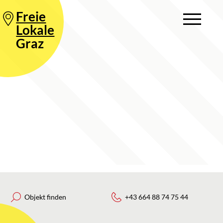
Freie
Lokale
Graz
Objekt finden
+43 664 88 74 75 44