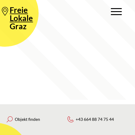
Freie
Lokale
Graz
Objekt finden
+43 664 88 74 75 44