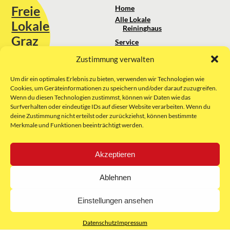
Freie
Home
Alle Lokale
Lokale
Reininghaus
Graz
Service
Standortanalyse
Zustimmung verwalten
Sie erreichen uns unter:
Über uns
+43 664 88 74 75 44
kontakt@freielokale-graz.at
Um dir ein optimales Erlebnis zu bieten, verwenden wir Technologien wie
Impressum
Cookies, um Geräteinformationen zu speichern und/oder darauf zuzugreifen.
AGB
Wenn du diesen Technologien zustimmst, können wir Daten wie das
Website by Rubikon Werbeagentur
Datenschutz
Surfverhalten oder eindeutige IDs auf dieser Website verarbeiten. Wenn du
GmbH
deine Zustimmung nicht erteilst oder zurückziehst, können bestimmte
Merkmale und Funktionen beeinträchtigt werden.
E-Mail
Akzeptieren
Unsere Partner:
Ablehnen
Einstellungen ansehen
Datenschutz
Impressum