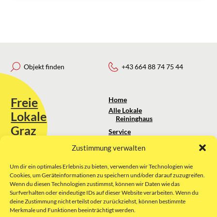
Objekt finden
+43 664 88 74 75 44
Freie
Home
Alle Lokale
Lokale
Reininghaus
Graz
Service
Standortanalyse
Zustimmung verwalten
Sie erreichen uns unter:
Über uns
+43 664 88 74 75 44
kontakt@freielokale-graz.at
Um dir ein optimales Erlebnis zu bieten, verwenden wir Technologien wie
Impressum
Cookies, um Geräteinformationen zu speichern und/oder darauf zuzugreifen.
AGB
Wenn du diesen Technologien zustimmst, können wir Daten wie das
Website by Rubikon Werbeagentur
Datenschutz
Surfverhalten oder eindeutige IDs auf dieser Website verarbeiten. Wenn du
GmbH
deine Zustimmung nicht erteilst oder zurückziehst, können bestimmte
Merkmale und Funktionen beeinträchtigt werden.
E-Mail