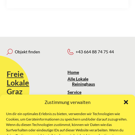
Objekt finden
+43 664 88 74 75 44
Freie
Home
Alle Lokale
Lokale
Reininghaus
Graz
Service
Standortanalyse
Zustimmung verwalten
Sie erreichen uns unter:
Über uns
+43 664 88 74 75 44
kontakt@freielokale-graz.at
Um dir ein optimales Erlebnis zu bieten, verwenden wir Technologien wie
Impressum
Cookies, um Geräteinformationen zu speichern und/oder darauf zuzugreifen.
AGB
Wenn du diesen Technologien zustimmst, können wir Daten wie das
Website by Rubikon Werbeagentur
Datenschutz
Surfverhalten oder eindeutige IDs auf dieser Website verarbeiten. Wenn du
GmbH