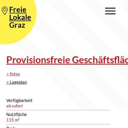
Freie
Lokale
Graz
Provisionsfreie Geschäftsflä
> Fotos
> Lageplan
Verfügbarkeit
ab sofort
Nutzfläche
115 m²