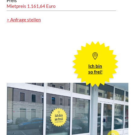
Preis
Mietpreis 1.161,64 Euro
> Anfrage stellen
Ich bin
so frei!