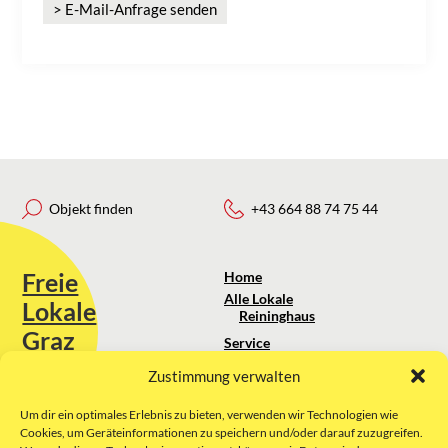
> E-Mail-Anfrage senden
Objekt finden
+43 664 88 74 75 44
Freie
Home
Alle Lokale
Lokale
Reininghaus
Graz
Service
Standortanalyse
Zustimmung verwalten
Sie erreichen uns unter:
Über uns
+43 664 88 74 75 44
kontakt@freielokale-graz.at
Um dir ein optimales Erlebnis zu bieten, verwenden wir Technologien wie
Impressum
Cookies, um Geräteinformationen zu speichern und/oder darauf zuzugreifen.
AGB