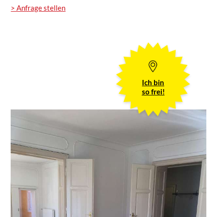
> Anfrage stellen
Ich bin
so frei!