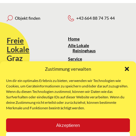
Objekt finden
+43 664 88 74 75 44
Freie
Home
Alle Lokale
Lokale
Reininghaus
Graz
Service
Standortanalyse
Zustimmung verwalten
Sie erreichen uns unter:
Über uns
+43 664 88 74 75 44
kontakt@freielokale-graz.at
Um dir ein optimales Erlebnis zu bieten, verwenden wir Technologien wie
Impressum
Cookies, um Geräteinformationen zu speichern und/oder darauf zuzugreifen.
AGB
Wenn du diesen Technologien zustimmst, können wir Daten wie das
Website by Rubikon Werbeagentur
Datenschutz
Surfverhalten oder eindeutige IDs auf dieser Website verarbeiten. Wenn du
GmbH
deine Zustimmung nicht erteilst oder zurückziehst, können bestimmte
Merkmale und Funktionen beeinträchtigt werden.
E-Mail
Akzeptieren
Unsere Partner: