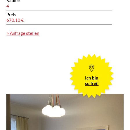
Räume
4
Preis
670,10 €
> Anfrage stellen
Ich bin
so frei!