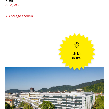
Preis
632,58 €
> Anfrage stellen
Ich bin
so frei!