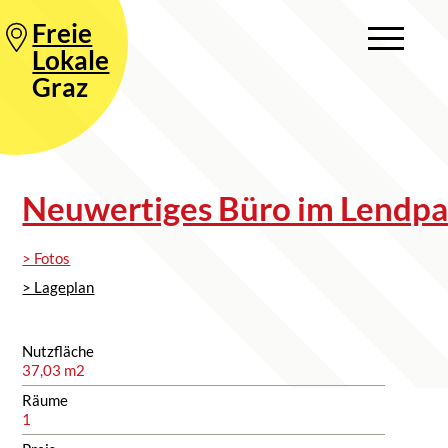
Freie
Lokale
Graz
Neuwertiges Büro im Lendpar
> Fotos
> Lageplan
Nutzfläche
37,03 m2
Räume
1