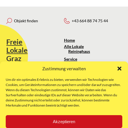
Objekt finden
+43 664 88 74 75 44
Freie
Home
Alle Lokale
Lokale
Reininghaus
Graz
Service
Standortanalyse
Zustimmung verwalten
Sie erreichen uns unter:
Über uns
+43 664 88 74 75 44
kontakt@freielokale-graz.at
Um dir ein optimales Erlebnis zu bieten, verwenden wir Technologien wie
Impressum
Cookies, um Geräteinformationen zu speichern und/oder darauf zuzugreifen.
AGB
Wenn du diesen Technologien zustimmst, können wir Daten wie das
Website by Rubikon Werbeagentur
Datenschutz
Surfverhalten oder eindeutige IDs auf dieser Website verarbeiten. Wenn du
GmbH
deine Zustimmung nicht erteilst oder zurückziehst, können bestimmte
Merkmale und Funktionen beeinträchtigt werden.
E-Mail
Akzeptieren
Unsere Partner: