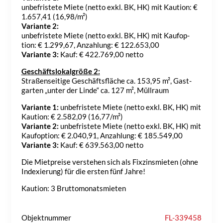
unbe­fris­tete Miete (netto exkl. BK, HK) mit Kaution: €
1.657,41 (16,98/​m²)
Variante 2:
unbe­fris­tete Miete (netto exkl. BK, HK) mit Kauf­op­
tion: € 1.299,67, Anzah­lung: € 122.653,00
Variante 3:
Kauf: € 422.769,00 netto
Geschäftslokalgröße 2:
Stra­ßen­sei­tige Geschäfts­fläche ca. 153,95 m², Gast­
garten „unter der Linde“ ca. 127 m², Müll­raum
Variante 1:
unbe­fris­tete Miete (netto exkl. BK, HK) mit
Kaution: € 2.582,09 (16,77/​m²)
Variante 2:
unbe­fris­tete Miete (netto exkl. BK, HK) mit
Kauf­op­tion: € 2.040,91, Anzah­lung: € 185.549,00
Variante 3:
Kauf: € 639.563,00 netto
Die Miet­preise verstehen sich als Fixzins­mieten (ohne
Inde­xie­rung) für die ersten fünf Jahre!
Kaution: 3 Brut­to­mo­nats­mieten
Objektnummer
FL-339458