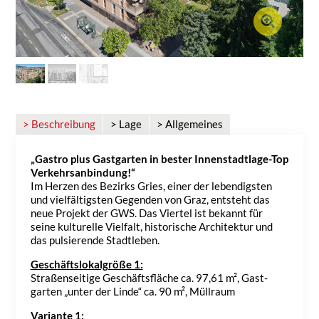
> Beschreibung
> Lage
> Allgemeines
„Gastro plus Gast­garten in bester Innen­stadt­lage-Top
Verkehrs­an­bin­dung!“
Im Herzen des Bezirks Gries, einer der leben­digsten
und viel­fäl­tigsten Gegenden von Graz, entsteht das
neue Projekt der GWS. Das Viertel ist bekannt für
seine kultu­relle Viel­falt, histo­ri­sche Archi­tektur und
das pulsie­rende Stadt­leben.
Geschäftslokalgröße 1:
Stra­ßen­sei­tige Geschäfts­fläche ca. 97,61 m², Gast­
garten „unter der Linde“ ca. 90 m², Müll­raum
Variante 1: