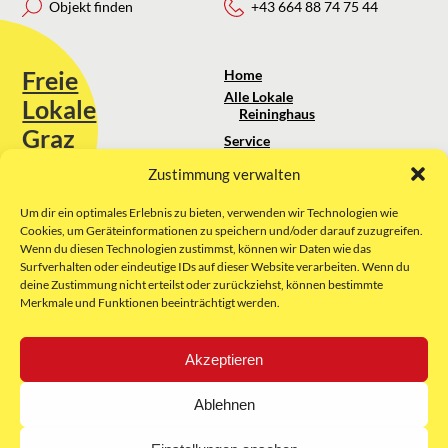
Objekt finden
+43 664 88 74 75 44
Freie
Home
Alle Lokale
Lokale
Reininghaus
Graz
Service
Standortanalyse
Zustimmung verwalten
Sie erreichen uns unter:
Über uns
+43 664 88 74 75 44
kontakt@freielokale-graz.at
Um dir ein optimales Erlebnis zu bieten, verwenden wir Technologien wie
Impressum
Cookies, um Geräteinformationen zu speichern und/oder darauf zuzugreifen.
AGB
Wenn du diesen Technologien zustimmst, können wir Daten wie das
Website by Rubikon Werbeagentur
Datenschutz
Surfverhalten oder eindeutige IDs auf dieser Website verarbeiten. Wenn du
GmbH
deine Zustimmung nicht erteilst oder zurückziehst, können bestimmte
Merkmale und Funktionen beeinträchtigt werden.
E-Mail
Akzeptieren
Unsere Partner:
Ablehnen