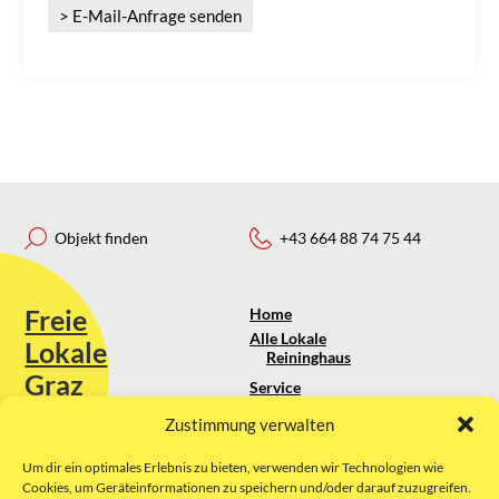
> E-Mail-Anfrage senden
Objekt finden
+43 664 88 74 75 44
Freie
Home
Alle Lokale
Lokale
Reininghaus
Graz
Service
Standortanalyse
Zustimmung verwalten
Sie erreichen uns unter:
Über uns
+43 664 88 74 75 44
kontakt@freielokale-graz.at
Um dir ein optimales Erlebnis zu bieten, verwenden wir Technologien wie
Impressum
Cookies, um Geräteinformationen zu speichern und/oder darauf zuzugreifen.
AGB