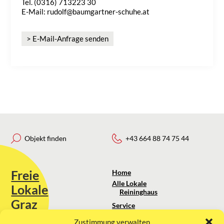
Tel. (0316) 713223 30
E-Mail: rudolf@baumgartner-schuhe.at
> E-Mail-Anfrage senden
Objekt finden
+43 664 88 74 75 44
Freie
Home
Alle Lokale
Lokale
Reininghaus
Graz
Service
Standortanalyse
Zustimmung verwalten
Sie erreichen uns unter: