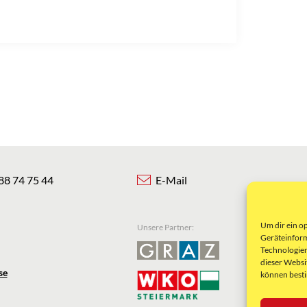
88 74 75 44
E-Mail
Um dir ein o
Unsere Partner:
Geräteinform
Technologien
dieser Websi
se
können best