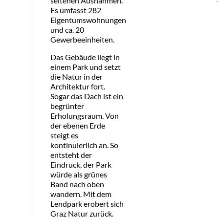
seltenen Ausnahmen.
Es umfasst 282
Eigentumswohnungen
und ca. 20
Gewerbeeinheiten.
Das Gebäude liegt in
einem Park und setzt
die Natur in der
Architektur fort.
Sogar das Dach ist ein
begrünter
Erholungsraum. Von
der ebenen Erde
steigt es
kontinuierlich an. So
entsteht der
Eindruck, der Park
würde als grünes
Band nach oben
wandern. Mit dem
Lendpark erobert sich
Graz Natur zurück.