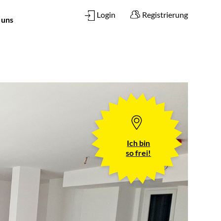
Login
Registrierung
 uns
Ich bin
so frei!