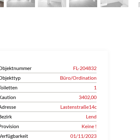
Objektnummer
FL-204832
Objekttyp
Büro/Ordination
Toiletten
1
Kaution
3402,00
Adresse
Lastenstraße14c
Bezirk
Lend
Provision
Keine !
Verfügbarkeit
01/11/2023