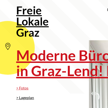
Freie
Lokale
Graz
Moderne Büro
in Graz-Lend!
> Fotos
> Lageplan