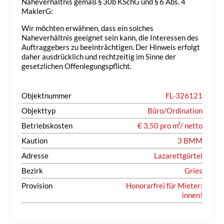
Naheverhältnis gemäß § 30b KSchG und § 6 Abs. 4
MaklerG:
Wir möchten erwähnen, dass ein solches
Naheverhältnis geeignet sein kann, die Interessen des
Auftraggebers zu beeinträchtigen. Der Hinweis erfolgt
daher ausdrücklich und rechtzeitig im Sinne der
gesetzlichen Offenlegungspflicht.
Objektnummer
FL-326121
Objekttyp
Büro/Ordination
Betriebskosten
€ 3,50 pro m²/ netto
Kaution
3 BMM
Adresse
Lazarettgürtel
Bezirk
Gries
Provision
Honorarfrei für Mieter:
innen!